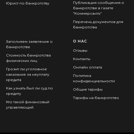
Публикация сообщения о
Юрист по банкротству
банкротстве в газете
"Коммерсантъ"
Перечень документов для
банкротства
О НАС
Заполняем заявление о
банкротстве
Отзывы
Стоимость банкротства
Контакты
физических лиц
Онлайн оплата
Грозит ли уголовное
наказание за неуплату
Политика
кредита
конфиденциальности
Как узнать был ли суд по
Общие тарифы
кредиту
Тарифы на банкротство
Кто такой финансовый
управляющий