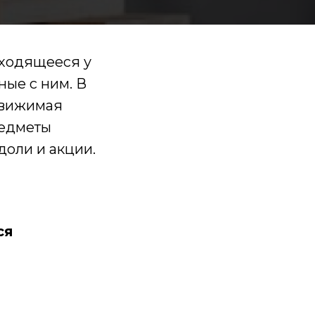
аходящееся у
ные с ним. В
движимая
редметы
доли и акции.
ся