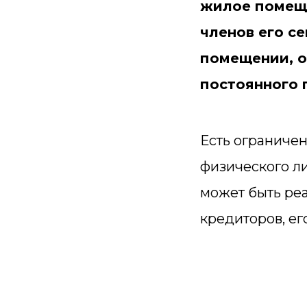
жилое помеще
членов его с
помещении, о
постоянного 
Есть ограничен
физического ли
может быть ре
кредиторов, ег