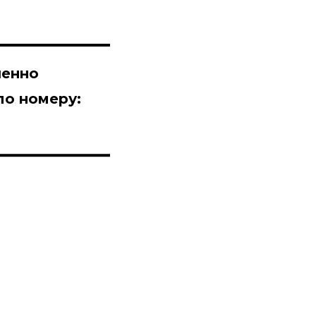
шенно
по номеру: