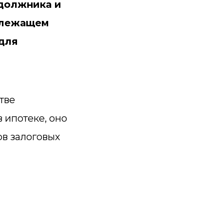
-должника и
длежащем
для
тве
 ипотеке, оно
ов залоговых