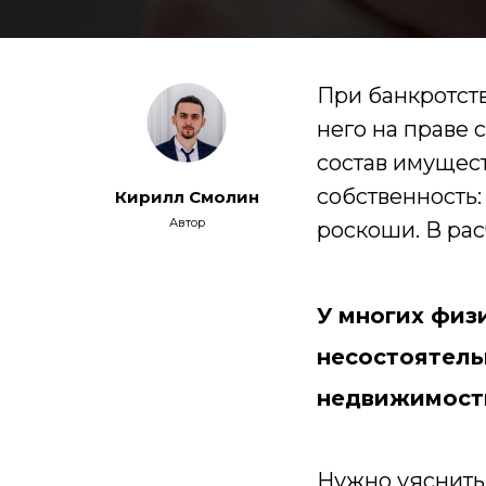
При банкротст
него на праве 
состав имущес
собственность:
Кирилл Смолин
Автор
роскоши. В рас
У многих физ
несостоятель
недвижимост
Нужно уяснить 