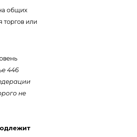
на общих
 торгов или
ровень
ье 446
федерации
орого не
подлежит