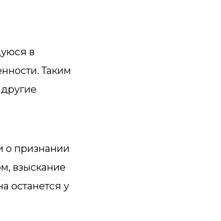
щуюся в
енности. Таким
 другие
и о признании
ом, взыскание
на останется у