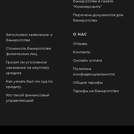
банкротстве в газете
"Коммерсантъ"
Перечень документов для
банкротства
О НАС
Заполняем заявление о
банкротстве
Отзывы
Стоимость банкротства
Контакты
физических лиц
Онлайн оплата
Грозит ли уголовное
наказание за неуплату
Политика
кредита
конфиденциальности
Как узнать был ли суд по
Общие тарифы
кредиту
Тарифы на банкротство
Кто такой финансовый
управляющий