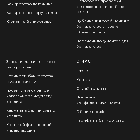
6 способов проверки
Банкротство должника
задолженности по базе
ФССП
Банкротство поручителя
Публикация сообщения о
Юрист по банкротству
банкротстве в газете
"Коммерсантъ"
Перечень документов для
банкротства
О НАС
Заполняем заявление о
банкротстве
Отзывы
Стоимость банкротства
Контакты
физических лиц
Онлайн оплата
Грозит ли уголовное
наказание за неуплату
Политика
кредита
конфиденциальности
Как узнать был ли суд по
Общие тарифы
кредиту
Тарифы на банкротство
Кто такой финансовый
управляющий