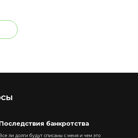
осы
Последствия банкротства
Все ли долги будут списаны с меня и чем это