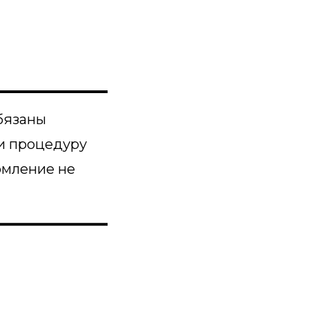
обязаны
ли процедуру
домление не