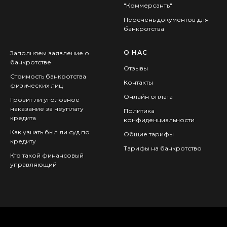
"Коммерсантъ"
Перечень документов для
банкротства
О НАС
Заполняем заявление о
банкротстве
Отзывы
Стоимость банкротства
Контакты
физических лиц
Онлайн оплата
Грозит ли уголовное
наказание за неуплату
Политика
кредита
конфиденциальности
Как узнать был ли суд по
Общие тарифы
кредиту
Тарифы на банкротство
Кто такой финансовый
управляющий