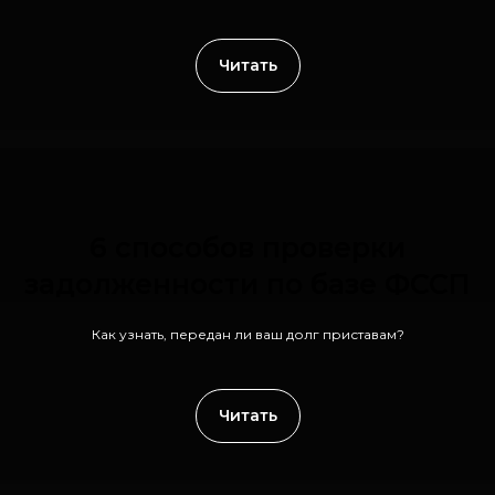
Что говорит закон о коллекторах?
Как избавиться от них навсегда?
Читать
6 способов проверки
задолженности по базе ФССП
Как узнать, передан ли ваш долг приставам?
Читать