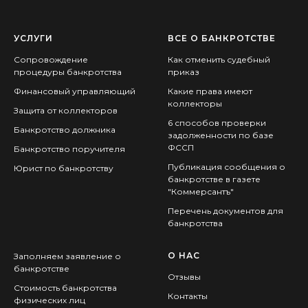
УСЛУГИ
ВСЕ О БАНКРОТСТВЕ
Сопровождение
Как отменить судебный
процедуры банкротства
приказ
Финансовый управляющий
Какие права имеют
коллекторы
Защита от коллекторов
6 способов проверки
Банкротство должника
задолженности по базе
ФССП
Банкротство поручителя
Публикация сообщения о
Юрист по банкротству
банкротстве в газете
"Коммерсантъ"
Перечень документов для
банкротства
О НАС
Заполняем заявление о
банкротстве
Отзывы
Стоимость банкротства
Контакты
физических лиц